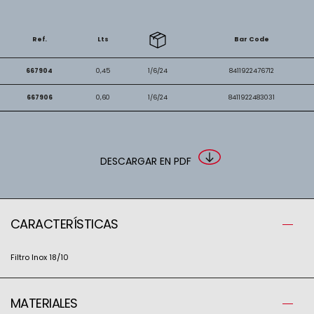
Ref.
Lts
Bar Code
667904
0,45
1/6/24
8411922476712
667906
0,60
1/6/24
8411922483031
DESCARGAR EN PDF
CARACTERÍSTICAS
Filtro Inox 18/10
MATERIALES