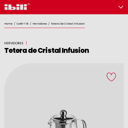
Home
/
Café Y Té
/
Hervidores
/
Tetera De Cristal Infusion
HERVIDORES
Tetera de Cristal Infusion