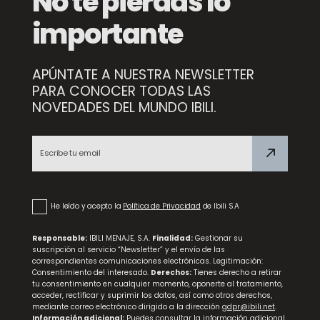
No te pierdas lo
importante
APÚNTATE A NUESTRA NEWSLETTER
PARA CONOCER TODAS LAS
NOVEDADES DEL MUNDO IBILI.
NEW
Tetera de Cristal Elegant
He leído y acepto la
Política de Privacidad
de Ibili S.A
Responsable:
IBILI MENAJE, S.A.
Finalidad:
Gestionar su
suscripción al servicio “Newsletter” y el envío de las
correspondientes comunicaciones electrónicas. Legitimación:
Consentimiento del interesado.
Derechos:
Tienes derecho a retirar
tu consentimiento en cualquier momento, oponerte al tratamiento,
acceder, rectificar y suprimir los datos, así como otros derechos,
mediante correo electrónico dirigido a la dirección
gdpr@ibili.net
.
Información adicional:
Puedes consultar la información adicional