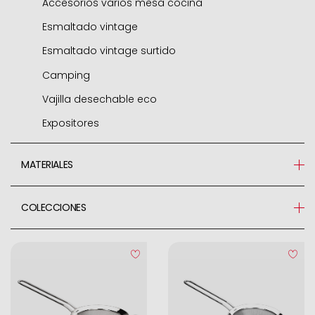
Accesorios varios mesa cocina
Esmaltado vintage
Esmaltado vintage surtido
Camping
Vajilla desechable eco
Expositores
MATERIALES
Franela
COLECCIONES
Acero Inoxidable
Clásica
Plástico
Prisma
Acero Inoxidable 18/10