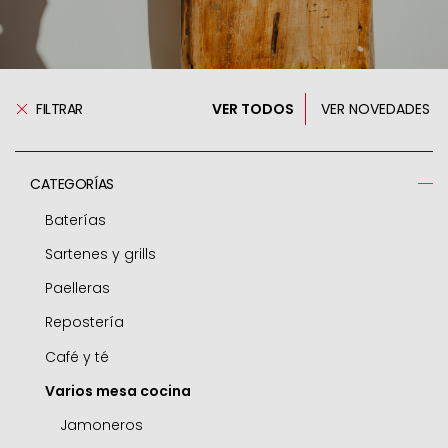
FILTRAR
VER TODOS
VER NOVEDADES
CATEGORÍAS
Baterías
Sartenes y grills
Ollas a presión
Paelleras
Respuestos ollas
Sartenes
Repostería
Cacerolas
Grills
Paelleras
Café y té
Ollas
Freidoras
Accesorios
Moldes
Varios mesa cocina
Guiseras
Woks
Air fryer / horno
Cafeteras express
Cazos
Sartenes mini
Rustideras
Cafeteras émbolo
Jamoneros