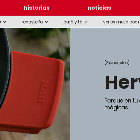
historias
noticias
s
repostería
café y té
varios mesa coci
2 productos
he
Porque en tu
mágicas.