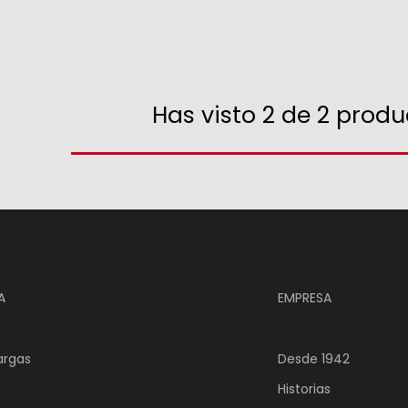
Has visto 2 de 2 produc
A
EMPRESA
argas
Desde 1942
Historias