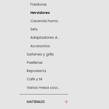
Freidoras
Hervidores
Cacerola horno
Sets
Adaptadores de inducción
Accesorios
Sartenes y grills
Paelleras
Sartenes
Repostería
Grills
Paelleras
Café y té
Freidoras
Accesorios
Moldes
Varios mesa cocina
Woks
Air fryer / horno
Cafeteras express
Sartenes mini
Rustideras
Cafeteras émbolo
Jamoneros
MATERIALES
Sartenes para tortillas
Aros para emplatar
Hervidores
Parrillas