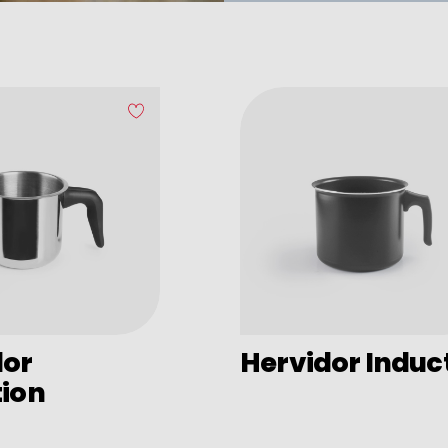
dor
Hervidor Induc
tion