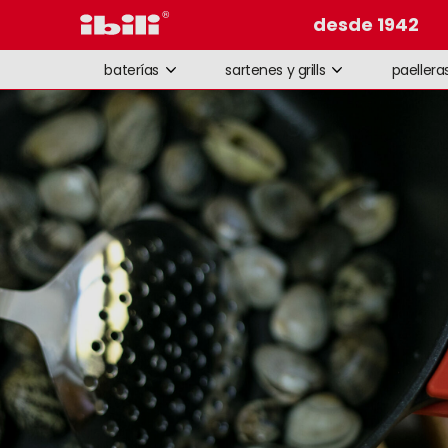
desde 1942
baterías
sartenes y grills
paellera