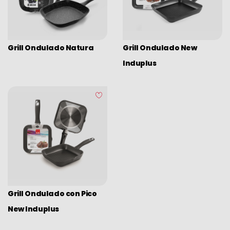
Grill Ondulado Natura
Grill Ondulado New
Induplus
Grill Ondulado con Pico
New Induplus