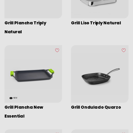
5ply Element
Ralladores
Pinzas
Grill Plancha Triply
Grill Liso Triply Natural
Tapas
Natural
Tablas de cortar
Termómetros
Utensilios
Utensilios varios
Orden y limpieza
Barware
NEW
Bolsas isotermicas
Grill Plancha New
Grill Ondulado Quarzo
Accesorios varios mesa cocina
Essential
Esmaltado vintage
Esmaltado vintage surtido