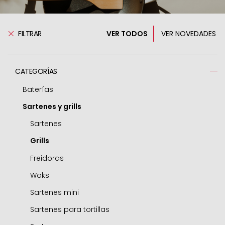
FILTRAR
VER TODOS
VER NOVEDADES
CATEGORÍAS
Baterías
Sartenes y grills
Ollas a presión
Respuestos ollas
Sartenes
Cacerolas
Grills
Ollas
Freidoras
Guiseras
Woks
Cazos
Sartenes mini
Cazuelitas
Sartenes para tortillas