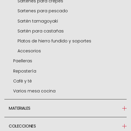
Cocottes
Sartenes para crepes
Freidoras
Sartenes para pescado
Hervidores
Sartén tamagoyaki
Cacerola horno
Sartén para castañas
Sets
Platos de hierro fundido y soportes
Adaptadores de inducción
Accesorios
Paelleras
Accesorios
Repostería
Paelleras
Café y té
Accesorios
Moldes
Varios mesa cocina
Air fryer / horno
Cafeteras express
Rustideras
Cafeteras émbolo
Jamoneros
MATERIALES
Aros para emplatar
Hervidores
Parrillas
Aluminio Forjado
Mangas y boquillas
Teteras
Vajillas porcelana
COLECCIONES
Aluminio Fundido
Rodillos
Filtros de café y té
Cocina saludable