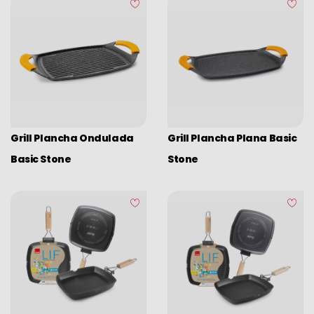
Camping
Vajilla desechable eco
Expositores
Grill Plancha Ondulada
Grill Plancha Plana Basic
Basic Stone
Stone