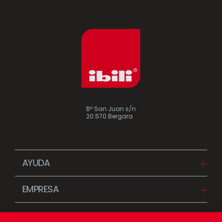
Bº San Juan s/n
20.570 Bergara
AYUDA
Descargas
EMPRESA
FAQ
Desde 1942
Contacta con IBILI (Distribuidores)