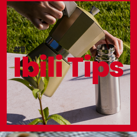
#11
Ibili Tips
NEW
Espátula Rectangular Ecoprof