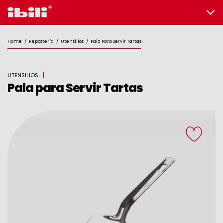
Home
/
Repostería
/
Utensilios
/
Pala Para Servir Tartas
UTENSILIOS
Pala para Servir Tartas