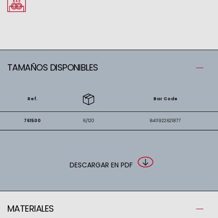
TAMAÑOS DISPONIBLES
Ref.
Bar Code
761500
6/120
8411922621877
DESCARGAR EN PDF
MATERIALES