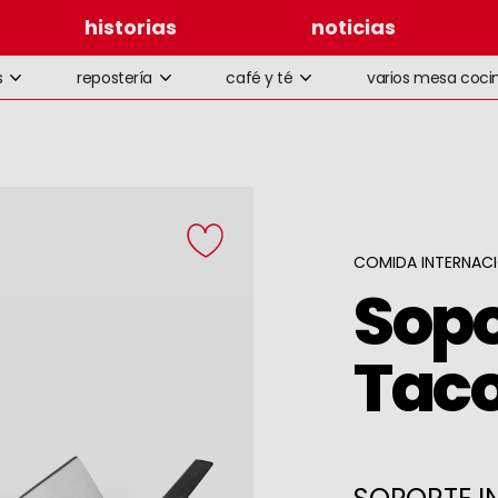
historias
noticias
s
repostería
café y té
varios mesa coci
COMIDA INTERNAC
Sopo
Tac