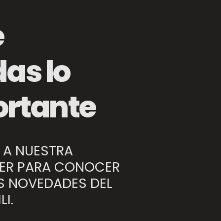
e
das lo
Piedra para Pizza Redonda
rtante
 A NUESTRA
ER PARA CONOCER
S NOVEDADES DEL
LI.