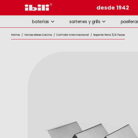
desde 1942
baterías
sartenes y grills
paellera
Home
/
Varios Mesa Cocina
/
Comida Internacional
/
Soporte Para 3/4 Tacos