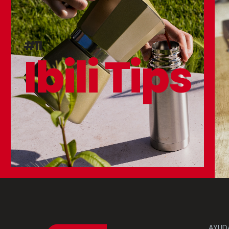
#11
Ibili Tips
AYUD