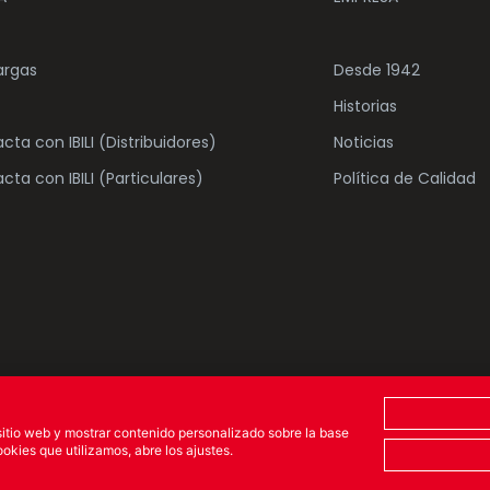
argas
Desde 1942
Historias
cta con IBILI (Distribuidores)
Noticias
cta con IBILI (Particulares)
Política de Calidad
eservados
POLÍTICA DE COOK
 sitio web y mostrar contenido personalizado sobre la base
kies que utilizamos, abre los ajustes.