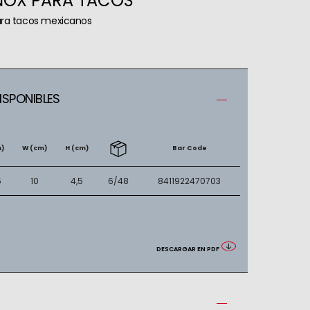
NOX PARA TACOS
ara tacos mexicanos
SPONIBLES
m)
W (cm)
H (cm)
Bar Code
5
10
4,5
6/48
8411922470703
DESCARGAR EN PDF