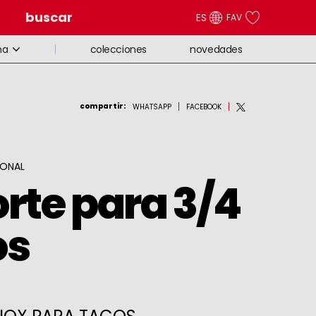
buscar
ES
FAV
colecciones
novedades
na
compartir
:
WHATSAPP
FACEBOOK
IONAL
rte para 3/4
os