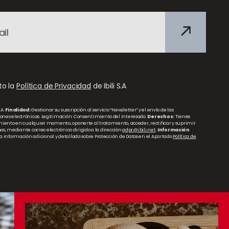
to la
Política de Privacidad
de Ibili S.A
.A.
Finalidad:
Gestionar su suscripción al servicio “Newsletter” y el envío de las
nes electrónicas. Legitimación: Consentimiento del interesado.
Derechos:
Tienes
miento en cualquier momento, oponerte al tratamiento, acceder, rectificar y suprimir
hos, mediante correo electrónico dirigido a la dirección
gdpr@ibili.net
.
Información
a información adicional y detallada sobre Protección de Datos en el Apartado
Política de