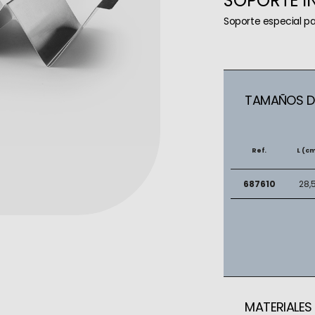
SOPORTE I
Soporte especial p
TAMAÑOS DI
Ref.
L (c
687610
28,
MATERIALES