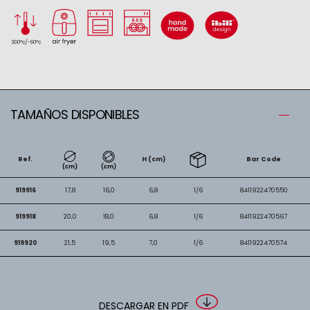
TAMAÑOS DISPONIBLES
Ref.
H (cm)
Bar Code
919916
17,8
16,0
6,8
1/6
8411922470550
919918
20,0
18,0
6,8
1/6
8411922470567
919920
21,5
19,5
7,0
1/6
8411922470574
DESCARGAR EN PDF