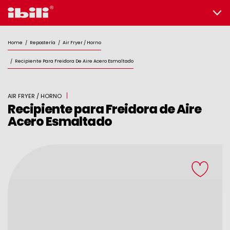
Home
/
Repostería
/
Air Fryer / Horno
/
Recipiente Para Freidora De Aire Acero Esmaltado
AIR FRYER / HORNO
Recipiente para Freidora de Aire
Acero Esmaltado