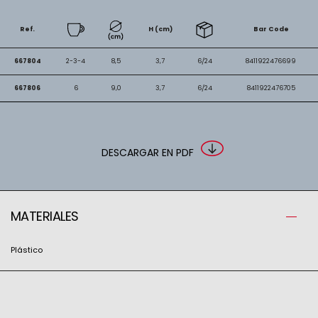
Ref.
H (cm)
Bar Code
667804
2-3-4
8,5
3,7
6/24
8411922476699
667806
6
9,0
3,7
6/24
8411922476705
DESCARGAR EN PDF
MATERIALES
Plástico