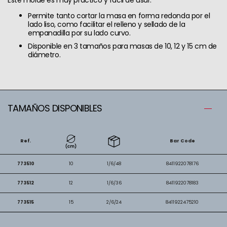
Permite tanto cortar la masa en forma redonda por el
lado liso, como facilitar el relleno y sellado de la
empanadilla por su lado curvo.
Disponible en 3 tamaños para masas de 10, 12 y 15 cm de
diámetro.
TAMAÑOS DISPONIBLES
Ref.
Bar Code
773510
10
1/6/48
8411922078176
773512
12
1/6/36
8411922078183
773515
15
2/6/24
8411922475210