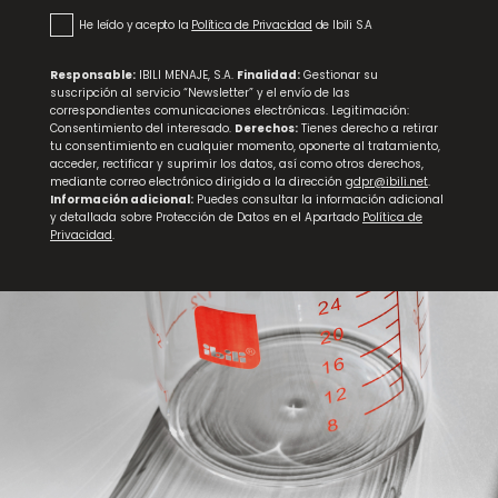
He leído y acepto la
Política de Privacidad
de Ibili S.A
Responsable:
IBILI MENAJE, S.A.
Finalidad:
Gestionar su
suscripción al servicio “Newsletter” y el envío de las
correspondientes comunicaciones electrónicas. Legitimación:
Consentimiento del interesado.
Derechos:
Tienes derecho a retirar
tu consentimiento en cualquier momento, oponerte al tratamiento,
acceder, rectificar y suprimir los datos, así como otros derechos,
mediante correo electrónico dirigido a la dirección
gdpr@ibili.net
.
Información adicional:
Puedes consultar la información adicional
y detallada sobre Protección de Datos en el Apartado
Política de
Privacidad
.
Molde Desmontable Karamel
Set 6 Tapas para Flanero de 8cm