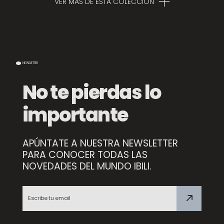
VER MÁS DE ESTA COLECCIÓN
NEWSLETTER
No te pierdas lo
importante
APÚNTATE A NUESTRA NEWSLETTER
Molde Alto Karamel
PARA CONOCER TODAS LAS
NOVEDADES DEL MUNDO IBILI.
Cazo Clásica