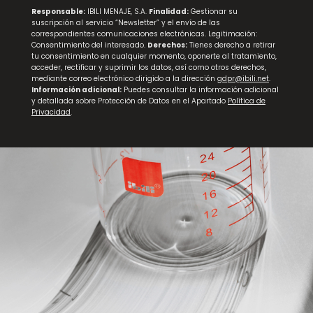
Responsable:
IBILI MENAJE, S.A.
Finalidad:
Gestionar su
suscripción al servicio “Newsletter” y el envío de las
correspondientes comunicaciones electrónicas. Legitimación:
Consentimiento del interesado.
Derechos:
Tienes derecho a retirar
tu consentimiento en cualquier momento, oponerte al tratamiento,
acceder, rectificar y suprimir los datos, así como otros derechos,
mediante correo electrónico dirigido a la dirección
gdpr@ibili.net
.
Información adicional:
Puedes consultar la información adicional
y detallada sobre Protección de Datos en el Apartado
Política de
Privacidad
.
NEW
Jarra para Agua Vintage Musgo