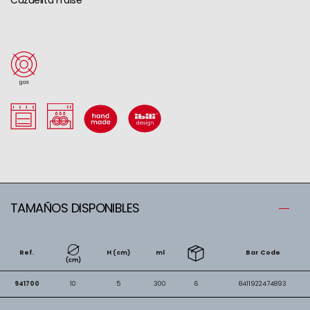
TAMAÑOS DISPONIBLES
Ref.
H (cm)
ml
Bar Code
941700
10
5
300
6
8411922474893