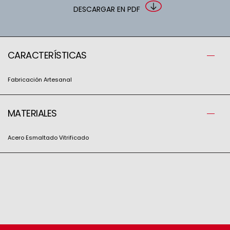
DESCARGAR EN PDF
CARACTERÍSTICAS
Fabricación Artesanal
MATERIALES
Pote Vintage Bordeaux
Plato Llano Vintage
Bordeaux
Acero Esmaltado Vitrificado