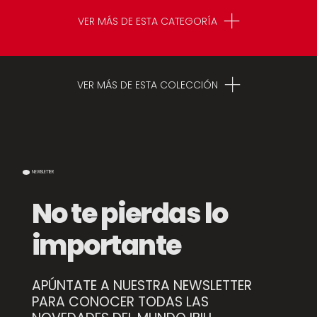
VER MÁS DE ESTA CATEGORÍA
Plato Hondo Vintage
Platillo Vintage
Bordeaux
Bordeaux
VER MÁS DE ESTA COLECCIÓN
NEWSLETTER
No te pierdas lo
importante
Bandeja Ovalada
Bol Vintage Bordeaux
APÚNTATE A NUESTRA NEWSLETTER
Vintage Bordeaux
Cafetera Cónica Vintage Musgo
PARA CONOCER TODAS LAS