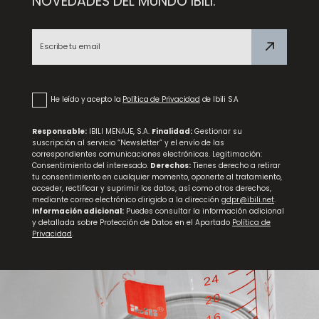
NOVEDADES DEL MUNDO IBILI.
Plato Llano Vintage Musgo
He leído y acepto la
Política de Privacidad
de Ibili S.A
Responsable:
IBILI MENAJE, S.A.
Finalidad:
Gestionar su
suscripción al servicio “Newsletter” y el envío de las
correspondientes comunicaciones electrónicas. Legitimación:
Bol con Pie Vintage
Plato de Huevos Vintage
Consentimiento del interesado.
Derechos:
Tienes derecho a retirar
Bordeaux
Bordeaux
tu consentimiento en cualquier momento, oponerte al tratamiento,
acceder, rectificar y suprimir los datos, así como otros derechos,
mediante correo electrónico dirigido a la dirección
gdpr@ibili.net
.
Información adicional:
Puedes consultar la información adicional
y detallada sobre Protección de Datos en el Apartado
Política de
Privacidad
.
Palangana Vintage Musgo