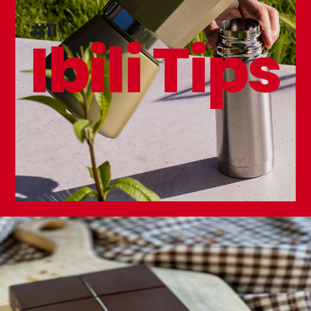
#11
Ibili Tips
Bol con Pie Vintage Musgo
Cubo Vintage Bordeaux
Vaso Medidor Vintage
14cm
Bordeaux