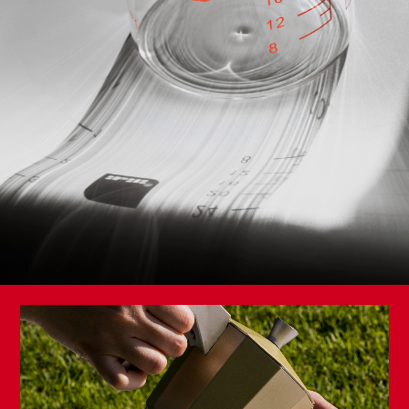
Plato Hondo Vintage Musgo
Taza + Platillo Vintage
Sartén Presentación
Bordeaux
Vintage Bordeaux
Cazo con Pico Vintage
Cubo Vintage Bordeaux
Bordeaux
11cm
Plato para Huevos Vintage Musgo