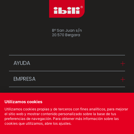
Mantequillera Vintage
Fuente Honda Oval
Bordeaux
Vintage Bordeaux
Bº San Juan s/n
20.570 Bergara
AYUDA
Descargas
EMPRESA
FAQ
Desde 1942
Contacta con IBILI (Distribuidores)
Historias
Contacta con IBILI (Particulares)
Utilizamos cookies
Noticias
Orinal Vintage Bordeaux
Rustidera con Asas
Utilizamos cookies propias y de terceros con fines analíticos, para mejorar
el sitio web y mostrar contenido personalizado sobre la base de tus
Política de Calidad
Vintage Bordeaux
preferencias de navegación. Para obtener más información sobre las
cookies que utilizamos, abre los ajustes.