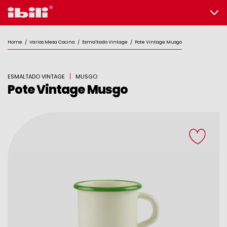
Plato para Huevos
Cazo Vintage Musgo
Home
/
Varios Mesa Cocina
/
Esmaltado Vintage
/
Pote Vintage Musgo
Vintage Musgo
ESMALTADO VINTAGE
MUSGO
Pote Vintage Musgo
Lechera Vintage Musgo
Escurridera Vintage
Musgo