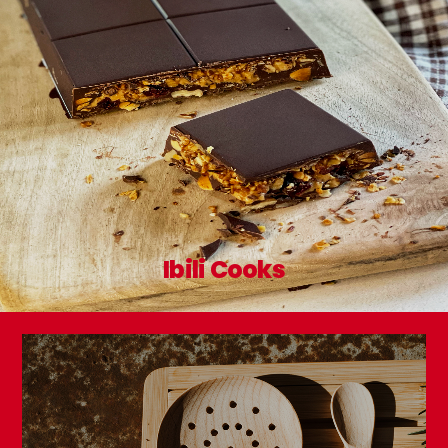
Flanero Vintage
Frutero Vintage
Bordeaux
Bordeaux
Ibili Cooks
Escurridor Vintage
Espumadera Vintage
Bordeaux
Bordeaux